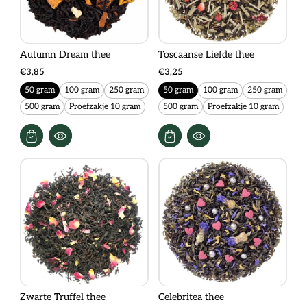
Autumn Dream thee
Toscaanse Liefde thee
€3,85
€3,25
50 gram
100 gram
250 gram
50 gram
100 gram
250 gram
500 gram
Proefzakje 10 gram
500 gram
Proefzakje 10 gram
Zwarte Truffel thee
Celebritea thee