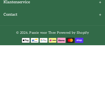
Klantenservice
Contact
© 2026,
Passie voor Thee
Powered by Shopify
B
e
t
a
a
l
m
e
t
h
o
d
e
n