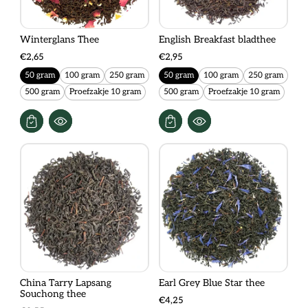
Winterglans Thee
English Breakfast bladthee
€2,65
€2,95
50 gram
100 gram
250 gram
50 gram
100 gram
250 gram
500 gram
Proefzakje 10 gram
500 gram
Proefzakje 10 gram
China Tarry Lapsang
Earl Grey Blue Star thee
Souchong thee
€4,25